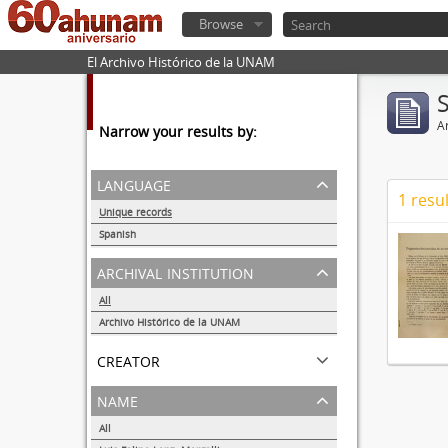
Browse
El Archivo Histórico de la UNAM
Ar
Narrow your results by:
language
1 resul
Unique records
1
Spanish
1
archival institution
All
Archivo Histórico de la UNAM
1
creator
name
All