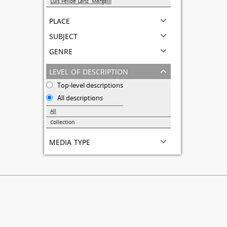
Luis Felipe Lanz Margalli
1
place
subject
genre
level of description
Top-level descriptions
All descriptions
All
Collection
1
media type