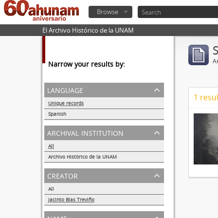
Browse
El Archivo Histórico de la UNAM
Ar
Narrow your results by:
language
1 resul
Unique records
1
Spanish
1
archival institution
All
Archivo Histórico de la UNAM
1
creator
All
Jacinto Blas Treviño
1
name