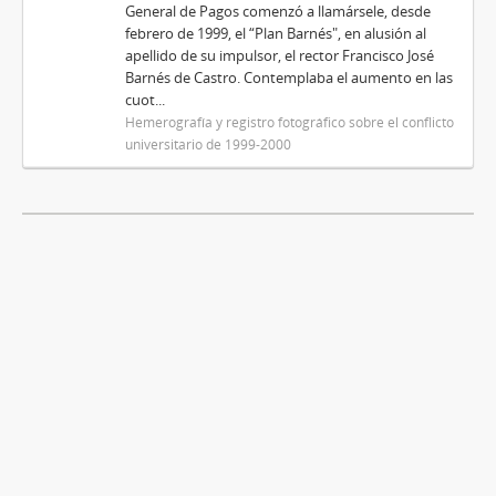
General de Pagos comenzó a llamársele, desde
febrero de 1999, el “Plan Barnés", en alusión al
apellido de su impulsor, el rector Francisco José
Barnés de Castro. Contemplaba el aumento en las
cuot...
Hemerografía y registro fotográfico sobre el conflicto
universitario de 1999-2000