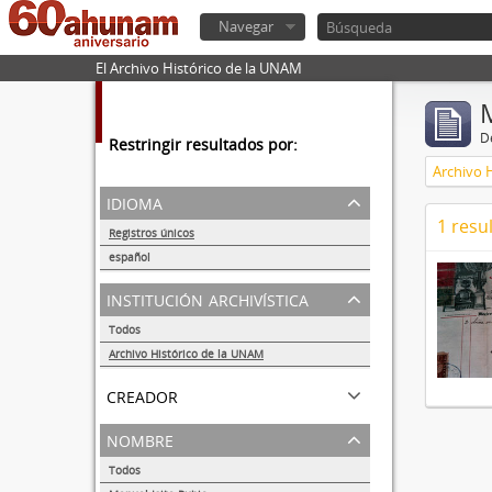
Navegar
El Archivo Histórico de la UNAM
De
Restringir resultados por:
Archivo 
idioma
1 resu
Registros únicos
1
español
1
institución archivística
Todos
Archivo Histórico de la UNAM
1
creador
nombre
Todos