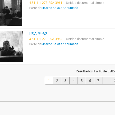
4.51-1-1-273-RSA-3961
Unidad documental simple
Parte de
Ricardo Salazar Ahumada
RSA-3962
4.51-1-1-273-RSA-3962
Unidad documental simple
Parte de
Ricardo Salazar Ahumada
Resultados 1 a 10 de 3285
1
2
3
4
5
6
7
...