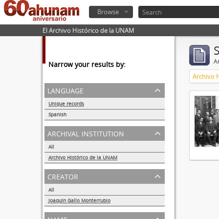
Browse
El Archivo Histórico de la UNAM
Ar
Narrow your results by:
Archivo 
language
Unique records
1
Spanish
1
archival institution
All
Archivo Histórico de la UNAM
1
creator
All
Joaquín Gallo Monterrubio
1
name