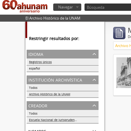
Navegar
El Archivo Histórico de la UNAM
De
Restringir resultados por:
Archivo 
idioma
Registros únicos
1
español
1
institución archivística
Todos
Archivo Histórico de la UNAM
1
creador
Todos
Escuela Nacional de Jurisprudencia
1
nombre