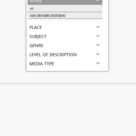
All
Juan Barragán Rodríguez
1
place
subject
genre
level of description
media type