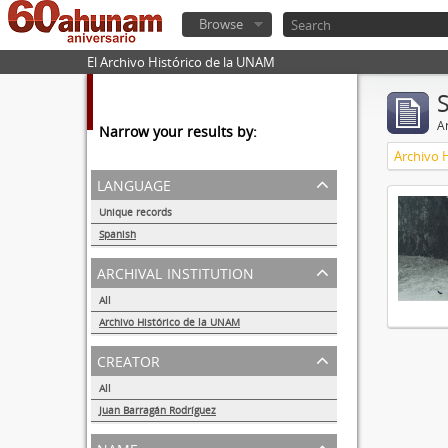
Browse
El Archivo Histórico de la UNAM
Ar
Narrow your results by:
Archivo 
language
Unique records
1
Spanish
1
archival institution
All
Archivo Histórico de la UNAM
1
creator
All
Juan Barragán Rodríguez
1
name