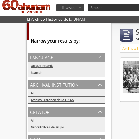
Browse
El Archivo Histórico de la UNAM
Ar
Narrow your results by:
Archivo 
language
Unique records
1
Spanish
1
archival institution
All
Archivo Histórico de la UNAM
1
creator
All
Panorámicas de grupo
1
name