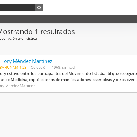
Mostrando 1 resultados
scripción archivística
a Lory Méndez Martínez
03AHUNAM 4.23
Colección
1968, s/m s/d
Lory estuvo entre los participantes del Movimiento Estudiantil que recogier
te de Medicina; captó escenas de manifestaciones, asambleas y otros evento
Lory Méndez Martínez