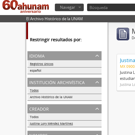
Navegar
El Archivo Histórico de la UNAM
De
Restringir resultados por:
idioma
Justin
Registros únicos
MX 090
1
español
Justina 
1
estudian
institución archivística
Justina 
Todos
Archivo Histórico de la UNAM
1
creador
Todos
Justina Lory Méndez Martínez
1
nombre