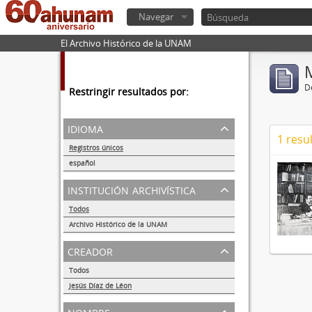
Navegar
El Archivo Histórico de la UNAM
De
Restringir resultados por:
idioma
1 resu
Registros únicos
1
español
1
institución archivística
Todos
Archivo Histórico de la UNAM
1
creador
Todos
Jesús Díaz de Léon
1
nombre