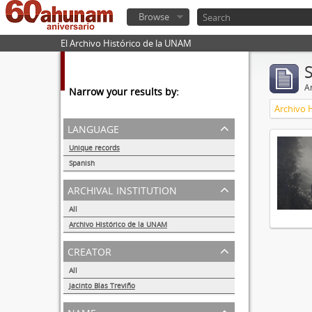
Browse
El Archivo Histórico de la UNAM
Ar
Narrow your results by:
Archivo 
language
Unique records
1
Spanish
1
archival institution
All
Archivo Histórico de la UNAM
1
creator
All
Jacinto Blas Treviño
1
name