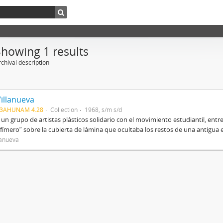
Showing 1 results
chival description
Villanueva
03AHUNAM 4.28
Collection
1968, s/m s/d
 un grupo de artistas plásticos solidario con el movimiento estudiantil, entre
fímero” sobre la cubierta de lámina que ocultaba los restos de una antigua es
lanueva