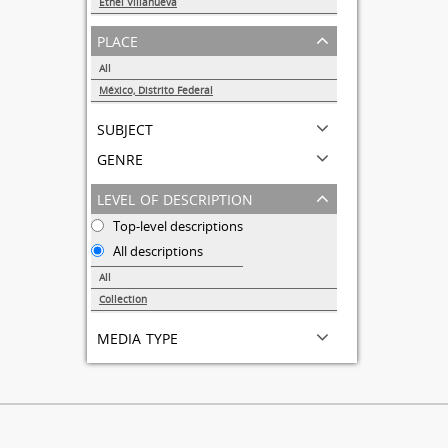
Ethel Villanueva
1
place
All
México, Distrito Federal
1
subject
genre
level of description
Top-level descriptions
All descriptions
All
Collection
1
media type