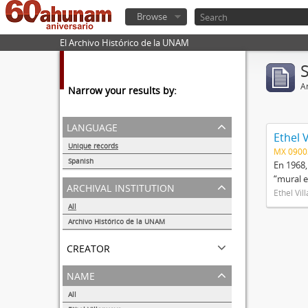
Browse
El Archivo Histórico de la UNAM
Ar
Narrow your results by:
language
Ethel 
Unique records
MX 090
1
Spanish
En 1968,
1
“mural e
archival institution
Ethel Vil
All
Archivo Histórico de la UNAM
1
creator
name
All