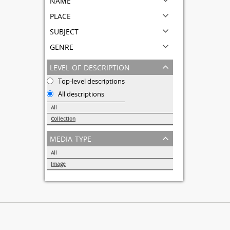
place
subject
genre
level of description
Top-level descriptions
All descriptions
All
Collection
1
media type
All
Image
1