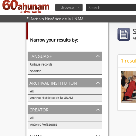
Browse
El Archivo Histórico de la UNAM
Ar
Narrow your results by:
language
1 resul
Unique records
1
Spanish
1
archival institution
All
Archivo Histórico de la UNAM
1
creator
All
Antonio Velázquez
1
name