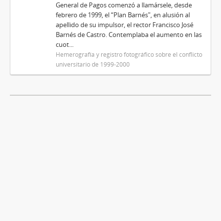
General de Pagos comenzó a llamársele, desde
febrero de 1999, el “Plan Barnés", en alusión al
apellido de su impulsor, el rector Francisco José
Barnés de Castro. Contemplaba el aumento en las
cuot...
Hemerografía y registro fotográfico sobre el conflicto
universitario de 1999-2000