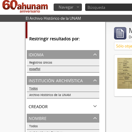
Navegar
El Archivo Histórico de la UNAM
De
Restringir resultados por:
Sólo obje
idioma
Registros únicos
1
español
1
institución archivística
Todos
Archivo Histórico de la UNAM
1
creador
nombre
Todos