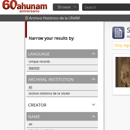
Browse
El Archivo Histórico de la UNAM
Ar
Narrow your results by:
Only digi
language
Unique records
1
Spanish
1
archival institution
All
Archivo Histórico de la UNAM
1
creator
name
All