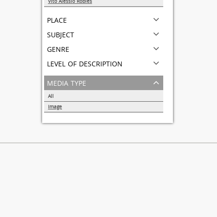
Vito Alessio Robles
1
place
subject
genre
level of description
media type
All
Image
1