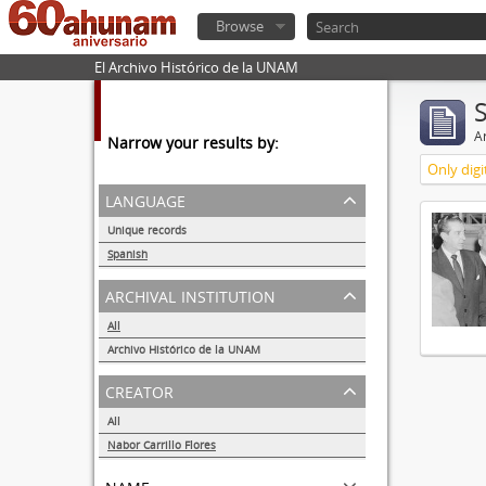
Browse
El Archivo Histórico de la UNAM
Ar
Narrow your results by:
Only digi
language
Unique records
1
Spanish
1
archival institution
All
Archivo Histórico de la UNAM
1
creator
All
Nabor Carrillo Flores
1
name