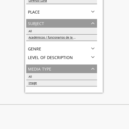
Lorenzo Luna
1
place
subject
All
Académicos / funcionarios de la Universidad
1
genre
level of description
media type
All
Image
1