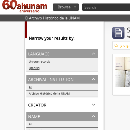
Browse
El Archivo Histórico de la UNAM
Ar
Narrow your results by:
Only digi
language
Unique records
1
Spanish
1
archival institution
All
Archivo Histórico de la UNAM
1
creator
name
All