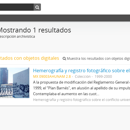
Mostrando 1 resultados
scripción archivística
ltados con objetos digitales
Muestra los resultados con objetos digi
Hemerografía y registro fotográfico sobre el
MX 09003AHUNAM 2.8
Colección
1999-2000
A la propuesta de modificación del Reglamento General 
1999, el “Plan Barnés", en alusión al apellido de su impul
Contemplaba el aumento en las cuot...
Hemerografía y registro fotográfico sobre el conflicto unive