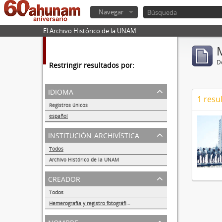
Navegar
El Archivo Histórico de la UNAM
De
Restringir resultados por:
idioma
1 resu
Registros únicos
1
español
1
institución archivística
Todos
Archivo Histórico de la UNAM
1
creador
Todos
Hemerografía y registro fotográfico sobre el conflicto universitario de 1999-2000
1
nombre