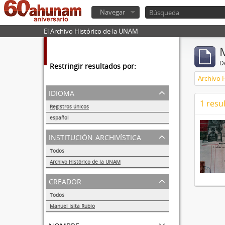
Navegar
El Archivo Histórico de la UNAM
De
Restringir resultados por:
Archivo 
idioma
1 resu
Registros únicos
1
español
1
institución archivística
Todos
Archivo Histórico de la UNAM
1
creador
Todos
Manuel Isita Rubio
1
nombre