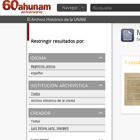
Navegar
El Archivo Histórico de la UNAM
De
Restringir resultados por:
idioma
1 resu
Registros únicos
1
español
1
institución archivística
Todos
Archivo Histórico de la UNAM
1
creador
Todos
Luis Felipe Lanz Margalli
1
nombre