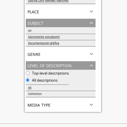
Justina Lory Méndez Martínez
1
place
subject
All
Movimiento estudiantil
1
Documentación gráfica
1
genre
level of description
Top-level descriptions
All descriptions
All
Collection
1
media type