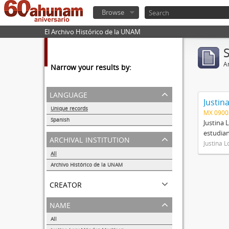
Browse
El Archivo Histórico de la UNAM
Ar
Narrow your results by:
language
Justin
Unique records
MX 090
1
Spanish
Justina 
1
estudian
archival institution
Justina 
All
Archivo Histórico de la UNAM
1
creator
name
All