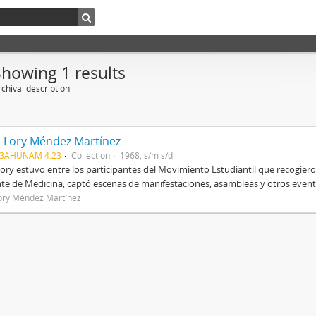
Showing 1 results
chival description
a Lory Méndez Martínez
03AHUNAM 4.23
Collection
1968, s/m s/d
Lory estuvo entre los participantes del Movimiento Estudiantil que recogier
te de Medicina; captó escenas de manifestaciones, asambleas y otros evento
Lory Méndez Martínez