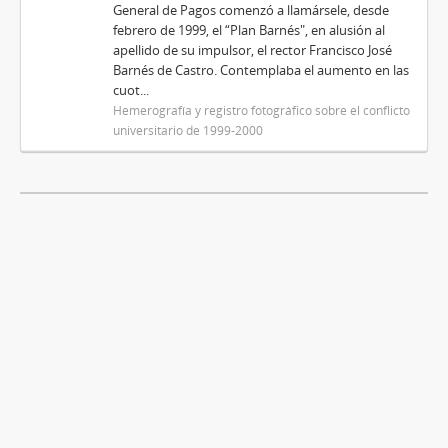
General de Pagos comenzó a llamársele, desde
febrero de 1999, el “Plan Barnés", en alusión al
apellido de su impulsor, el rector Francisco José
Barnés de Castro. Contemplaba el aumento en las
cuot...
Hemerografía y registro fotográfico sobre el conflicto
universitario de 1999-2000