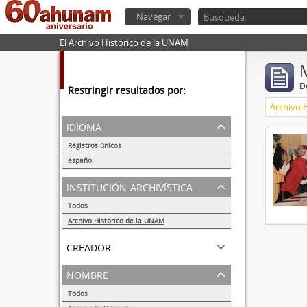
Navegar
El Archivo Histórico de la UNAM
De
Restringir resultados por:
Archivo 
idioma
Registros únicos
1
español
1
institución archivística
Todos
Archivo Histórico de la UNAM
1
creador
nombre
Todos