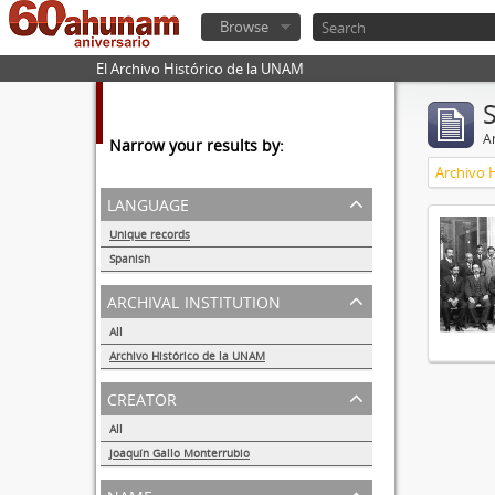
Browse
El Archivo Histórico de la UNAM
Ar
Narrow your results by:
Archivo 
language
Unique records
1
Spanish
1
archival institution
All
Archivo Histórico de la UNAM
1
creator
All
Joaquín Gallo Monterrubio
1
name