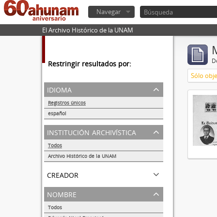
Navegar
El Archivo Histórico de la UNAM
De
Restringir resultados por:
Sólo obje
idioma
Registros únicos
1
español
1
institución archivística
Todos
Archivo Histórico de la UNAM
1
creador
nombre
Todos