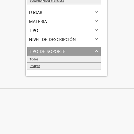
Eduardo Nicol Franciscá
1
lugar
materia
tipo
nivel de descripción
tipo de soporte
Todos
Imagen
1