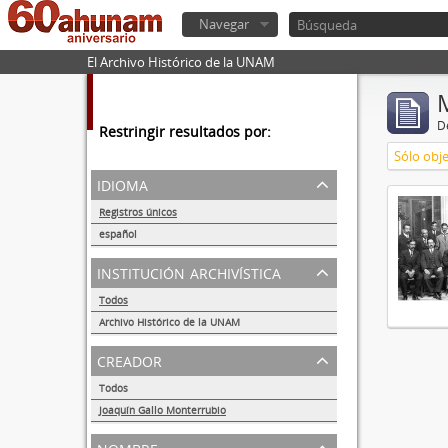
Navegar
El Archivo Histórico de la UNAM
De
Restringir resultados por:
Sólo obje
idioma
Registros únicos
1
español
1
institución archivística
Todos
Archivo Histórico de la UNAM
1
creador
Todos
Joaquín Gallo Monterrubio
1
nombre