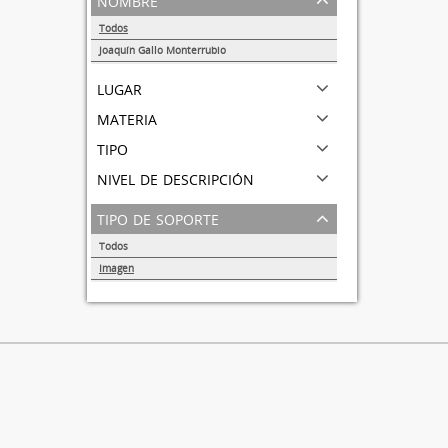
Todos
Joaquín Gallo Monterrubio
1
lugar
materia
tipo
nivel de descripción
tipo de soporte
Todos
Imagen
1