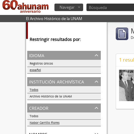
Navegar
El Archivo Histórico de la UNAM
De
Restringir resultados por:
idioma
1 resu
Registros únicos
1
español
1
institución archivística
Todos
Archivo Histórico de la UNAM
1
creador
Todos
Nabor Carrillo Flores
1
nombre