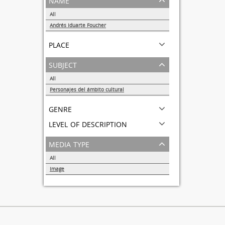
All
Andrés Iduarte Foucher
1
place
subject
All
Personajes del ámbito cultural
1
genre
level of description
media type
All
Image
1