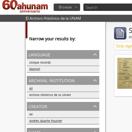
Browse
El Archivo Histórico de la UNAM
Ar
Narrow your results by:
Only digi
language
Unique records
1
Spanish
1
archival institution
All
Archivo Histórico de la UNAM
1
creator
All
Andrés Iduarte Foucher
1
name