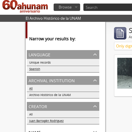
Browse
El Archivo Histórico de la UNAM
Ar
Narrow your results by:
Only digi
language
Unique records
1
Spanish
1
archival institution
All
Archivo Histórico de la UNAM
1
creator
All
Juan Barragán Rodríguez
1
name