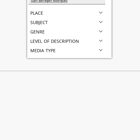
Juan Barragán Rodríguez
1
place
subject
genre
level of description
media type