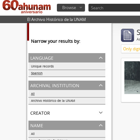
Browse
El Archivo Histórico de la UNAM
Ar
Narrow your results by:
Only digi
language
Unique records
1
Spanish
1
archival institution
All
Archivo Histórico de la UNAM
1
creator
name
All