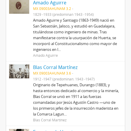
Amado Aguirre
MX 09003AHUNAM 3.2
1829 -1933 (predominan 1943 -1954)
Amado Aguirre y Santiago (1863-1949) nació en
San Sebastián, Jalisco, y estudió en Guadalajara,
titulándose como ingeniero de minas. Tras
manifestarse contra la usurpación de Huerta, se
incorporó al Constitucionalismo como mayor de
ingenieros en l...
Amado Aguirre
Blas Corral Martínez
MX 09003AHUNAM 3.6
1912 -1947 (predominan: 1943 -1947)
Originario de Tepehuanes, Durango (1883), y
hasta entonces dedicado al comercio y la minería,
Blas Corral se unió en 1911 a las fuerzas
comandadas por Jesús Agustín Castro —uno de
los primeros jefes de la insurrección maderista en
la Comarca Lagun...
Blas Corral Martínez