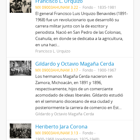
Francisco L. Urquizo
MX 09003AHUNAM 3.22
Fondo
1835-1981
El general Francisco Luis Urquizo Benavides (1891-
1968) fue un revolucionario que desarrolló su
carrera militar junto con la de escritor y
periodista. Nació en San Pedro de las Colonias,
Coahuila, en donde se dedicaba a la agricultura,
en una haci...
Francisco L. Urquizo
Gildardo y Octavio Magaña Cerda
MX 09003AHUNAM 3.17
Fondo
1900-1967
Los hermanos Magaña Cerda nacieron en
Zamora, Michoacán, en 1891 y 1896,
respectivamente, hijos de un comerciante
acomodado de ideas liberales. Gildardo estudió
en el seminario diocesano de esa ciudad y
posteriormente la carrera de comercio en Est...
Gildardo y Octavio Magaña Cerda
Heriberto Jara Corona
MX 09003AHUNAM 3.13
Fondo
1900-1968 (predominan: 1925-1948)