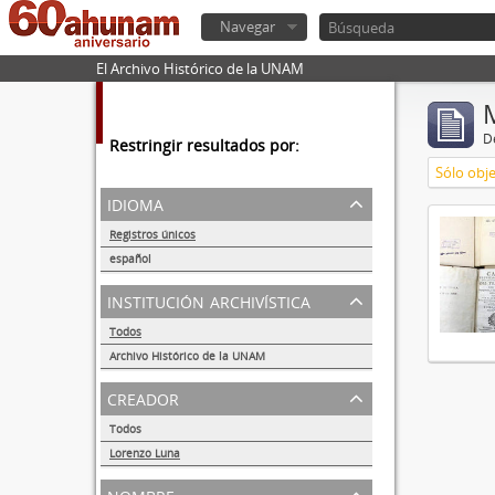
Navegar
El Archivo Histórico de la UNAM
De
Restringir resultados por:
Sólo obje
idioma
Registros únicos
1
español
1
institución archivística
Todos
Archivo Histórico de la UNAM
1
creador
Todos
Lorenzo Luna
1
nombre