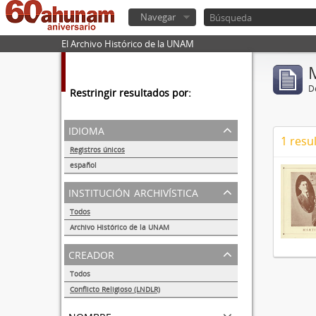
Navegar
El Archivo Histórico de la UNAM
De
Restringir resultados por:
idioma
1 resu
Registros únicos
1
español
1
institución archivística
Todos
Archivo Histórico de la UNAM
1
creador
Todos
Conflicto Religioso (LNDLR)
1
nombre