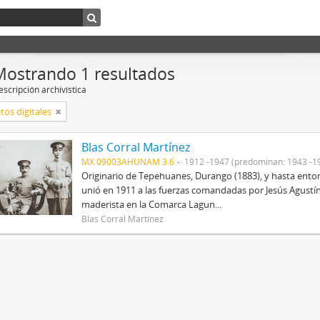
Mostrando 1 resultados
scripción archivística
tos digitales
Blas Corral Martínez
MX 09003AHUNAM 3.6
1912 -1947 (predominan: 1943 -1
Originario de Tepehuanes, Durango (1883), y hasta entonc
unió en 1911 a las fuerzas comandadas por Jesús Agustín
maderista en la Comarca Lagun...
Blas Corral Martínez