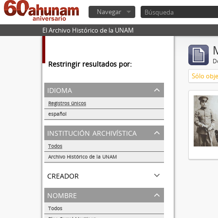
Navegar
El Archivo Histórico de la UNAM
De
Restringir resultados por:
Sólo obje
idioma
Registros únicos
1
español
1
institución archivística
Todos
Archivo Histórico de la UNAM
1
creador
nombre
Todos