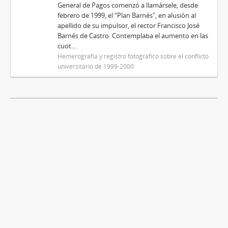
General de Pagos comenzó a llamársele, desde
febrero de 1999, el “Plan Barnés", en alusión al
apellido de su impulsor, el rector Francisco José
Barnés de Castro. Contemplaba el aumento en las
cuot...
Hemerografía y registro fotográfico sobre el conflicto
universitario de 1999-2000