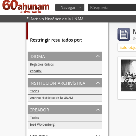
Navegar
El Archivo Histórico de la UNAM
De
Restringir resultados por:
Sólo obje
idioma
Registros únicos
1
español
1
institución archivística
Todos
Archivo Histórico de la UNAM
1
creador
Todos
José Woldenberg
1
nombre