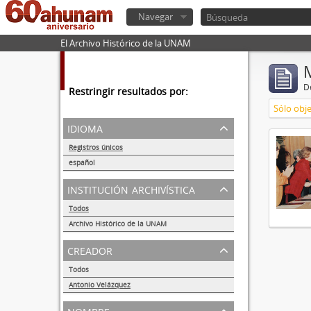
Navegar
El Archivo Histórico de la UNAM
De
Restringir resultados por:
Sólo obje
idioma
Registros únicos
1
español
1
institución archivística
Todos
Archivo Histórico de la UNAM
1
creador
Todos
Antonio Velázquez
1
nombre