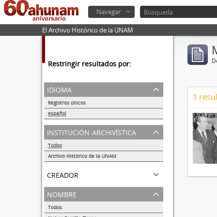
Navegar
El Archivo Histórico de la UNAM
De
Restringir resultados por:
idioma
1 resu
Registros únicos
1
español
1
institución archivística
Todos
Archivo Histórico de la UNAM
1
creador
nombre
Todos