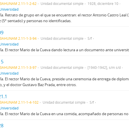
3AHUNAM 2.11-1-2-62
Unidad documental simple
1928, diciembre 10
Universidad
ía. Retrato de grupo en el que se encuentran: el rector Antonio Castro Leal
 (5° sentado) y personas no identificadas.
09
3AHUNAM 2.11-1-3-94
Unidad documental simple
S/f
Universidad
ía. El rector Mario de la Cueva dando lectura a un documento ante universita
15
3AHUNAM 2.11-1-3-97
Unidad documental simple
[1940-1942], s/m s/d
Universidad
ía. El rector Mario de la Cueva, preside una ceremonia de entrega de diplo
 y el doctor Gustavo Baz Prada, entre otros.
1.1
3AHUNAM 2.11-1-4-102
Unidad documental simple
S/f
Universidad
ía. El rector Mario de la Cueva en una comida, acompañado de personas no 
28