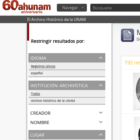
Navegar
El Archivo Histórico de la UNAM
De
Restringir resultados por:
idioma
192 re
Registros únicos
815
español
815
institución archivística
Todos
Archivo Histórico de la UNAM
815
creador
nombre
lugar