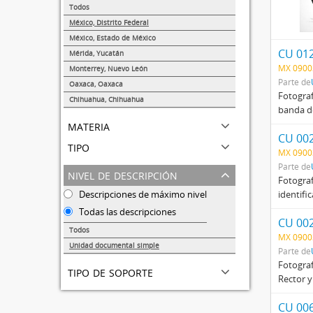
Todos
México, Distrito Federal
815
México, Estado de México
2
CU 01
Mérida, Yucatán
1
MX 0900
Monterrey, Nuevo León
Parte de
1
Oaxaca, Oaxaca
Fotograf
1
Chihuahua, Chihuahua
banda de
1
materia
CU 00
tipo
MX 0900
Parte de
nivel de descripción
Fotograf
Descripciones de máximo nivel
identifi
Todas las descripciones
CU 00
Todos
MX 0900
Unidad documental simple
Parte de
815
Fotograf
tipo de soporte
Rector y
CU 00