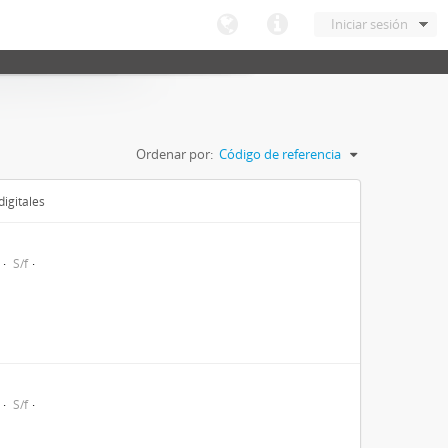
Iniciar sesión
Ordenar por:
Código de referencia
igitales
S/f
S/f