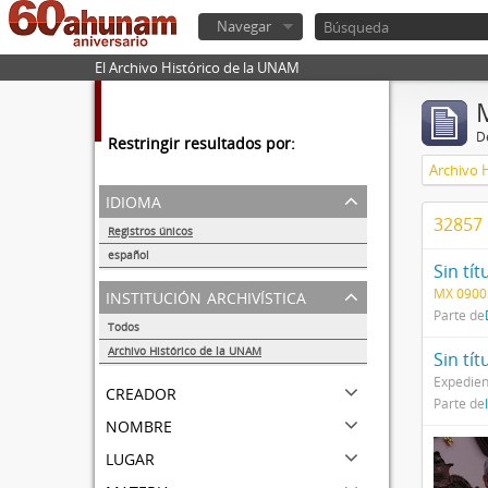
Navegar
El Archivo Histórico de la UNAM
De
Restringir resultados por:
Archivo 
idioma
32857 
Registros únicos
56284
español
Sin tít
56252
institución archivística
MX 0900
Parte de
Todos
Archivo Histórico de la UNAM
Sin tít
56284
Expedien
creador
Parte de
nombre
lugar