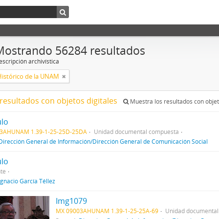
Mostrando 56284 resultados
scripción archivística
Histórico de la UNAM
resultados con objetos digitales
Muestra los resultados con objet
ulo
3AHUNAM 1.39-1-25-25D-25DA
Unidad documental compuesta
Dirección General de Información/Dirección General de Comunicación Social
ulo
te
Ignacio García Téllez
Img1079
MX 09003AHUNAM 1.39-1-25-25A-69
Unidad documental