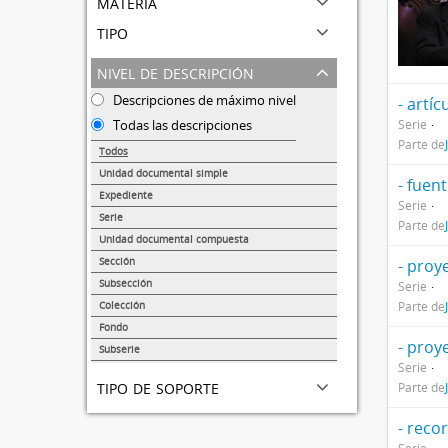
materia
tipo
nivel de descripción
Descripciones de máximo nivel
- artíc
Todas las descripciones
Serie
Parte de
Todos
Unidad documental simple
- fuen
38138
Expediente
Serie
14353
Serie
Parte de
1374
Unidad documental compuesta
875
Sección
- proy
217
Subsección
Serie
173
Colección
Parte de
68
Fondo
- proy
47
Subserie
Serie
41
tipo de soporte
Parte de
- reco