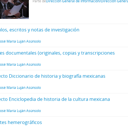
Parte de
Dirección General de Información/Dirección Gener
ulos, escritos y notas de investigación
José María Luján Asúnsolo
tes documentales (originales, copias y transcripciones
José María Luján Asúnsolo
ecto Diccionario de historia y biografía mexicanas
José María Luján Asúnsolo
ecto Enciclopedia de historia de la cultura mexicana
José María Luján Asúnsolo
rtes hemerográficos