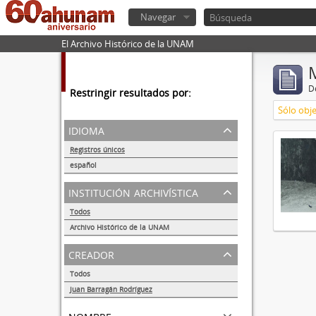
Navegar
El Archivo Histórico de la UNAM
De
Restringir resultados por:
Sólo obje
idioma
Registros únicos
1
español
1
institución archivística
Todos
Archivo Histórico de la UNAM
1
creador
Todos
Juan Barragán Rodríguez
1
nombre