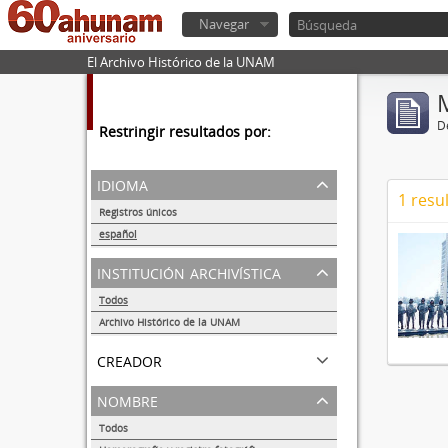
Navegar
El Archivo Histórico de la UNAM
De
Restringir resultados por:
idioma
1 resu
Registros únicos
1
español
1
institución archivística
Todos
Archivo Histórico de la UNAM
1
creador
nombre
Todos