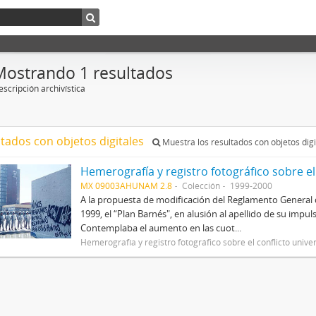
Mostrando 1 resultados
scripción archivística
ltados con objetos digitales
Muestra los resultados con objetos digi
Hemerografía y registro fotográfico sobre el
MX 09003AHUNAM 2.8
Colección
1999-2000
A la propuesta de modificación del Reglamento General 
1999, el “Plan Barnés", en alusión al apellido de su impul
Contemplaba el aumento en las cuot...
Hemerografía y registro fotográfico sobre el conflicto unive