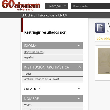
Navegar
El Archivo Histórico de la UNAM
De
Restringir resultados por:
Sólo obje
idioma
Registros únicos
1
español
1
institución archivística
Todos
Archivo Histórico de la UNAM
1
creador
nombre
Todos