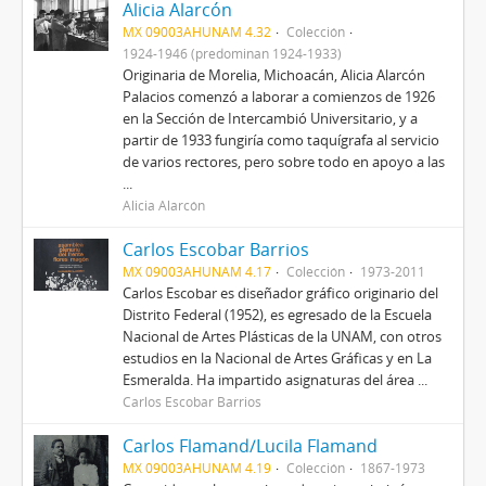
Alicia Alarcón
MX 09003AHUNAM 4.32
Colección
1924-1946 (predominan 1924-1933)
Originaria de Morelia, Michoacán, Alicia Alarcón
Palacios comenzó a laborar a comienzos de 1926
en la Sección de Intercambió Universitario, y a
partir de 1933 fungiría como taquígrafa al servicio
de varios rectores, pero sobre todo en apoyo a las
...
Alicia Alarcón
Carlos Escobar Barrios
MX 09003AHUNAM 4.17
Colección
1973-2011
Carlos Escobar es diseñador gráfico originario del
Distrito Federal (1952), es egresado de la Escuela
Nacional de Artes Plásticas de la UNAM, con otros
estudios en la Nacional de Artes Gráficas y en La
Esmeralda. Ha impartido asignaturas del área ...
Carlos Escobar Barrios
Carlos Flamand/Lucila Flamand
MX 09003AHUNAM 4.19
Colección
1867-1973