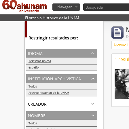
Navegar
El Archivo Histórico de la UNAM
De
Restringir resultados por:
Archivo 
idioma
1 resu
Registros únicos
1
español
1
institución archivística
Todos
Archivo Histórico de la UNAM
1
creador
nombre
Todos