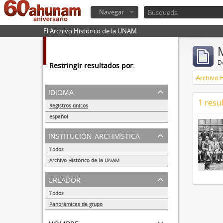
Navegar
El Archivo Histórico de la UNAM
De
Restringir resultados por:
Archivo 
idioma
1 resu
Registros únicos
1
español
1
institución archivística
Todos
Archivo Histórico de la UNAM
1
creador
Todos
Panorámicas de grupo
1
nombre