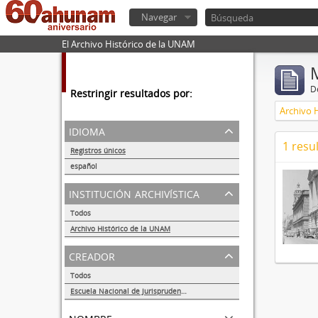
Navegar
El Archivo Histórico de la UNAM
De
Restringir resultados por:
Archivo 
idioma
1 resu
Registros únicos
1
español
1
institución archivística
Todos
Archivo Histórico de la UNAM
1
creador
Todos
Escuela Nacional de Jurisprudencia
1
nombre