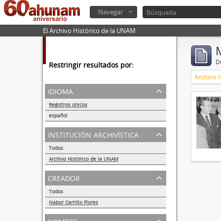
Navegar
El Archivo Histórico de la UNAM
De
Restringir resultados por:
Archivo 
idioma
Registros únicos
1
español
1
institución archivística
Todos
Archivo Histórico de la UNAM
1
creador
Todos
Nabor Carrillo Flores
1
nombre